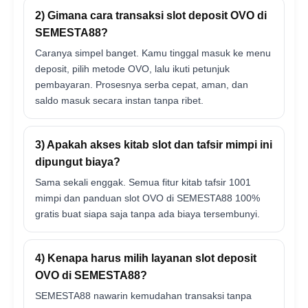
2) Gimana cara transaksi slot deposit OVO di
SEMESTA88?
Caranya simpel banget. Kamu tinggal masuk ke menu
deposit, pilih metode OVO, lalu ikuti petunjuk
pembayaran. Prosesnya serba cepat, aman, dan
saldo masuk secara instan tanpa ribet.
3) Apakah akses kitab slot dan tafsir mimpi ini
dipungut biaya?
Sama sekali enggak. Semua fitur kitab tafsir 1001
mimpi dan panduan slot OVO di SEMESTA88 100%
gratis buat siapa saja tanpa ada biaya tersembunyi.
4) Kenapa harus milih layanan slot deposit
OVO di SEMESTA88?
SEMESTA88 nawarin kemudahan transaksi tanpa