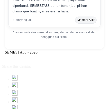
Kitab slot OVO sama data tafsir mimpinya selalu
diperbarui. SEMESTA88 bener-bener jadi pilihan
utama gue buat nyari referensi harian.
1 jam yang lalu
Member Aktif
*Testimoni di atas merupakan pengalaman dan ulasan asli dari
pengguna aktif kami*
SEMESTA88 - 2026
Share this design: