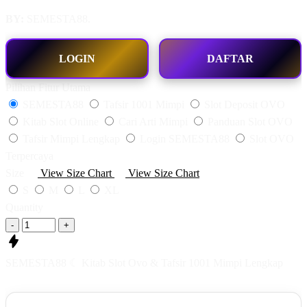
BY:
SEMESTA88.
LOGIN
DAFTAR
Pilihan Fitur Utama
SEMESTA88
Tafsir 1001 Mimpi
Slot Deposit OVO
Kitab Slot Online
Cari Arti Mimpi
Panduan Slot OVO
Tafsir Mimpi Lengkap
Login SEMESTA88
Slot OVO
Terpercaya
Size
View Size Chart
View Size Chart
S
M
L
XL
Quantity
-
+
SEMESTA88 ☾ Kitab Slot Ovo & Tafsir 1001 Mimpi Lengkap