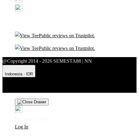
@Copyright 2014 - 2026 SEMESTA88 | NN
Indonesia - IDR
Product Safety
Intellectual Property Policy
CA: Do Not Sell My
Personal Information
Privacy Policy
Terms
Welcome Guest!
Log In