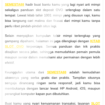
SEMESTA88
hadir buat bantu kamu yang lagi nyari arti mimpi
sekaligus panduan slot deposit OVO terlengkap dalam satu
tempat. Lewat kitab tafsir 1001 mimpi yang disusun rapi, kamu
bisa langsung cari makna dan firasat dari mimpi kamu tanpa
perlu ribet pindah-pindah situs lagi.
Selain menyajikan kumpulan tafsir mimpi terlengkap yang
gampang dipahami, halaman ini juga dilengkapi dengan
KITAB
SLOT OVO
terpercaya. Semua panduan dan trik praktis
disajikan secara jelas, sehingga memudahkan pemain pemula
maupun senior dalam memahami alur permainan dengan lebih
efektif.
Keunggulan utama dari
SEMESTA88
adalah kemudahan
aksesnya yang serba gratis dan praktis. Tampilan situsnya
sengaja dirancang ringan serta responsif, jadi kamu bisa
membukanya dengan lancar lewat HP Android, iOS, maupun
perangkat komputer kapan pun dibutuhkan.
Buat kamu yang nyari kenyamanan transaksi, layanan
SLOT